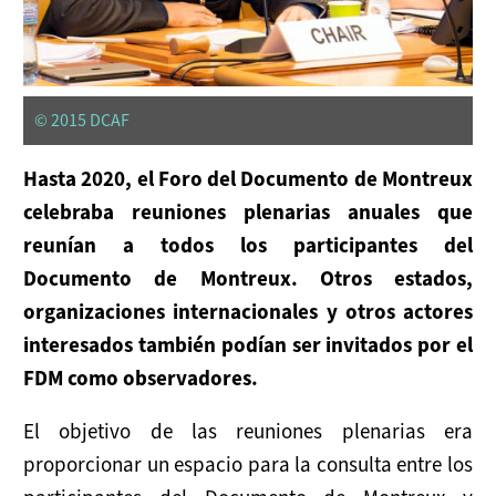
Grupo De Trabajo Marítimo
Sesiones Plenarias
© 2015 DCAF
Secretaría
Hasta 2020, el Foro del Documento de Montreux
SERVICIOS PARA LOS ESTADOS
celebraba reuniones plenarias anuales que
reunían a todos los participantes del
Promoción
Documento de Montreux. Otros estados,
Aplicación
organizaciones internacionales y otros actores
interesados también podían ser invitados por el
Apoyo
FDM como observadores.
APOYA EL DOCUMENTO DE MONTREUX
El objetivo de las reuniones plenarias era
Cómo Participar
proporcionar un espacio para la consulta entre los