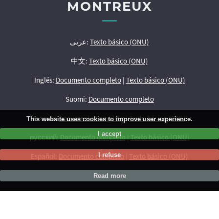
MONTREUX
عربى:
Texto básico (ONU)
中文:
Texto básico (ONU)
Inglés:
Documento completo
|
Texto básico (ONU)
Suomi:
Documento completo
français:
Documento completo
|
Texto básico (ONU)
This website uses cookies to improve user experience.
I accept
русский:
Documento completo
|
Texto básico (ONU)
I refuse
Español:
Documento completo
|
Texto básico (ONU)
Read more