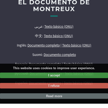
EL DOCUMENTO DE
MONTREUX
عربى:
Texto básico (ONU)
中文:
Texto básico (ONU)
Inglés:
Documento completo
|
Texto básico (ONU)
Suomi:
Documento completo
français:
Documento completo
|
Texto básico (ONU)
This website uses cookies to improve user experience.
русский:
Documento completo
|
Texto básico (ONU)
I accept
Español:
Documento completo
|
Texto básico (ONU)
I refuse
Read more