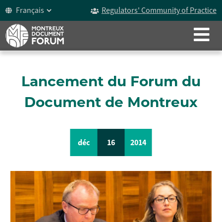
Regulators' Community of Practice
FERMER
À PROPOS
Le Document De Montreux
Lancement du Forum du
Historique
Document de Montreux
Participants
Vidéo
déc
16
2014
Célébration des 15 ans
Le Forum
Le Groupe De Travail Sur L’ICOCA