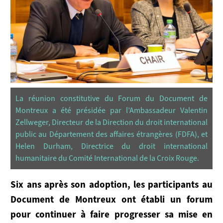
Le Groupe De Travail Sécurité Maritime
Plénières
Secrétariat
SERVICES POUR LES ÉTATS
La réunion constitutive du Forum du Document de
Sensibilisation
Montreux a été présidée par l’Ambassadeur Valentin
Zellweger, Directeur de la Direction du droit international
public au Département des affaires étrangères (FDFA), et
Mise En Œuvre
Helen Durham, Directrice du droit international
humanitaire du Comité International de la Croix Rouge.
Soutien Consultatif
SOUTENIR LE DOCUMENT DE MONTREUX
Six ans après son adoption, les participants au
Document de Montreux ont établi un forum
Comment Adhérer
pour continuer à faire progresser sa mise en