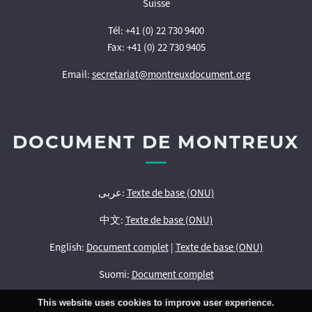
Suisse
Tél: +41 (0) 22 730 9400
Fax: +41 (0) 22 730 9405
Email:
secretariat@montreuxdocument.org
DOCUMENT DE MONTREUX
عربى:
Texte de base (ONU)
中文:
Texte de base (ONU)
English:
Document complet
|
Texte de base (ONU)
Suomi:
Document complet
français:
Document complet
|
Texte de base (ONU)
This website uses cookies to improve user experience.