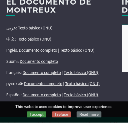
EL DOCUMENTO DE
I
MONTREUX
D
عربى:
Texto básico (ONU)
中文:
Texto básico (ONU)
Inglés:
Documento completo
|
Texto básico (ONU)
Suomi:
Documento completo
français:
Documento completo
|
Texto básico (ONU)
русский:
Documento completo
|
Texto básico (ONU)
Español:
Documento completo
|
Texto básico (ONU)
This website uses cookies to improve user experience.
I accept
I refuse
Read more
ty Sector Governance (DCAF)
, Secretaría del Foro del Documento de Montreu