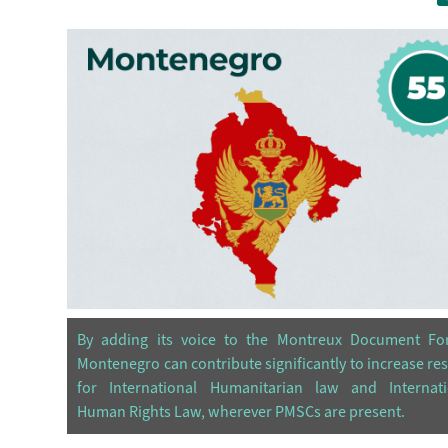
By adding its voice to the Montreux Document Fo
Montenegro can contribute significantly to increase re
for International Humanitarian law and Internati
Human Rights Law, wherever PMSCs are present.