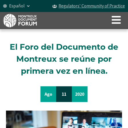
Regulators' Community of Practice
CERRAR
ACERCA DE NOSOTROS
El Documento de Montreux
El Foro del Documento de
Historia
Montreux se reúne por
Participantes
primera vez en línea.
Vídeo
Celebrando los 15 años
Ago
11
2020
Foro del Documento de Montreux
Grupo De Trabajo Sobre ICOCA