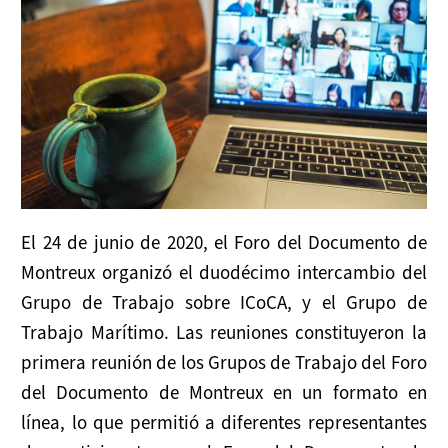
Grupo De Trabajo Marítimo
Sesiones Plenarias
Secretaría
SERVICIOS PARA LOS ESTADOS
Promoción
El 24 de junio de 2020, el Foro del Documento de
Aplicación
Montreux organizó el duodécimo intercambio del
Grupo de Trabajo sobre ICoCA, y el Grupo de
Apoyo
Trabajo Marítimo. Las reuniones constituyeron la
primera reunión de los Grupos de Trabajo del Foro
APOYA EL DOCUMENTO DE MONTREUX
del Documento de Montreux en un formato en
Cómo Participar
línea, lo que permitió a diferentes representantes