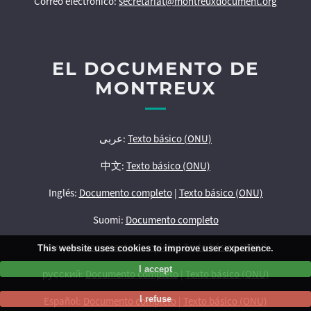
Correo electrónico:
secretariat@montreuxdocument.org
EL DOCUMENTO DE
MONTREUX
عربى:
Texto básico (ONU)
中文:
Texto básico (ONU)
Inglés:
Documento completo
|
Texto básico (ONU)
Suomi:
Documento completo
français:
Documento completo
|
Texto básico (ONU)
This website uses cookies to improve user experience.
I accept
русский:
Documento completo
|
Texto básico (ONU)
I refuse
Español:
Documento completo
|
Texto básico (ONU)